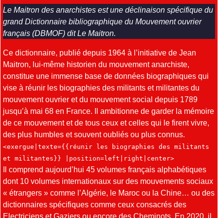
Le Maitron des anarchistes est une déclinaison spécifique du
grand
Dictionnaire bibliographique du Mouvement ouvrier
français (DBMOF)
dit Le Maitron.
Ce dictionnaire, publié depuis 1964 à l’initiative de Jean
Maitron, lui-même historien du mouvement anarchiste,
constitue une immense base de données biographiques qui
vise à réunir les biographies des militants et militantes du
mouvement ouvrier et du mouvement social depuis 1789
jusqu’à mai 68 en France. Il ambitionne de garder la mémoire
de ce mouvement et de tous ceux et celles qui le firent vivre,
des plus humbles et souvent oubliés ou plus connus.
<exergue|texte={{réunir les biographies des militants
et militantes}} |position=left|right|center>
Il comprend aujourd’hui 45 volumes français alphabétiques
dont 10 volumes internationaux sur des mouvements sociaux
« étrangers » comme l’Algérie, le Maroc ou la Chine… ou des
dictionnaires spécifiques comme ceux consacrés des
Electriciens et Gaziers ou encore des Cheminots. En 2020, il