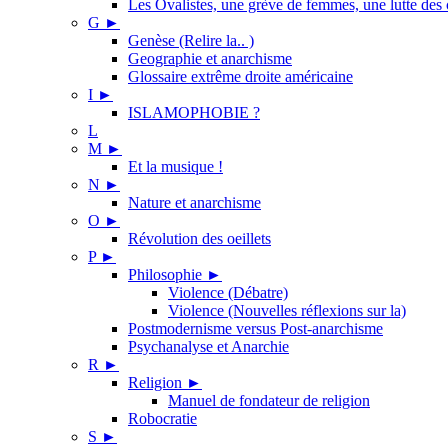
Les Ovalistes, une grève de femmes, une lutte des 
G
►
Genèse (Relire la.. )
Geographie et anarchisme
Glossaire extrême droite américaine
I
►
ISLAMOPHOBIE ?
L
M
►
Et la musique !
N
►
Nature et anarchisme
O
►
Révolution des oeillets
P
►
Philosophie
►
Violence (Débatre)
Violence (Nouvelles réflexions sur la)
Postmodernisme versus Post-anarchisme
Psychanalyse et Anarchie
R
►
Religion
►
Manuel de fondateur de religion
Robocratie
S
►