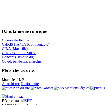
Dans la même rubrique
Cinéma du Peuple
CHRISTIANIA (Communauté)
CIRA (Marseille)
CIRA Lausanne Suisse
Concept (Histoire du)
Covid, pandémie, anarchie
Mots-clés associés
Mots-clés-N.-E. :
Anarchisme
Dictionnaire
Plan du site
Contact
Mentions légales
Es
Réalisé sous
Habillage
ESCAL
5.2.18