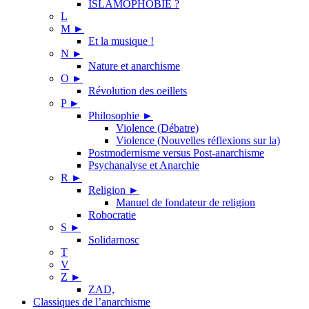
ISLAMOPHOBIE ?
L
M
►
Et la musique !
N
►
Nature et anarchisme
O
►
Révolution des oeillets
P
►
Philosophie
►
Violence (Débatre)
Violence (Nouvelles réflexions sur la)
Postmodernisme versus Post-anarchisme
Psychanalyse et Anarchie
R
►
Religion
►
Manuel de fondateur de religion
Robocratie
S
►
Solidarnosc
T
V
Z
►
ZAD,
Classiques de l’anarchisme