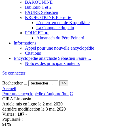
BAKOUNINE
Bibliolib 1 et 2
FAURE Sébastien
KROPOTKINE Pierre
►
L’enterrrement de Kropotkine
La Conquête du pain
POUGET
►
Almanach du Père Peinard
Informations
Appel pour une nouvelle encyclopédie
Citations
Encyclopédie anarchiste Sébastien Faure ...
Notices des principaux auteurs
Se connecter
Rechercher ...
Accueil
Pour une encyclopédie d’aujourd’hui
C
CIRA Limousin
Article mis en ligne le
2 mai 2020
dernière modification le 3 mai 2020
Visites :
107
-
Popularité :
91%