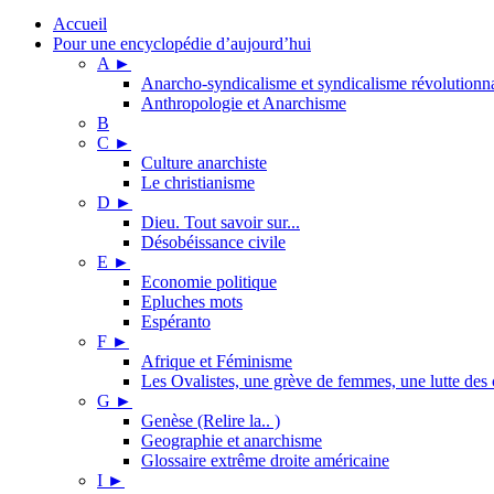
Accueil
Pour une encyclopédie d’aujourd’hui
A
►
Anarcho-syndicalisme et syndicalisme révolutionn
Anthropologie et Anarchisme
B
C
►
Culture anarchiste
Le christianisme
D
►
Dieu. Tout savoir sur...
Désobéissance civile
E
►
Economie politique
Epluches mots
Espéranto
F
►
Afrique et Féminisme
Les Ovalistes, une grève de femmes, une lutte des 
G
►
Genèse (Relire la.. )
Geographie et anarchisme
Glossaire extrême droite américaine
I
►