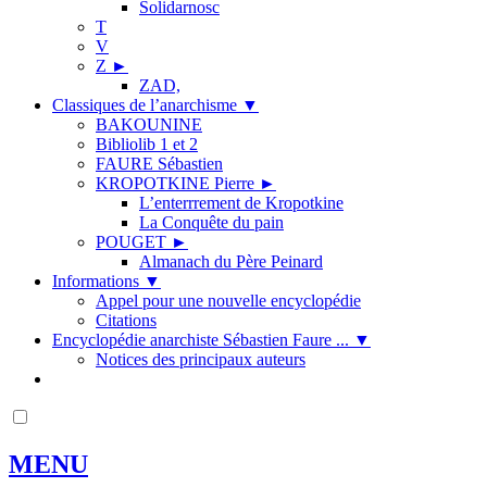
Solidarnosc
T
V
Z
►
ZAD,
Classiques de l’anarchisme
▼
BAKOUNINE
Bibliolib 1 et 2
FAURE Sébastien
KROPOTKINE Pierre
►
L’enterrrement de Kropotkine
La Conquête du pain
POUGET
►
Almanach du Père Peinard
Informations
▼
Appel pour une nouvelle encyclopédie
Citations
Encyclopédie anarchiste Sébastien Faure ...
▼
Notices des principaux auteurs
MENU