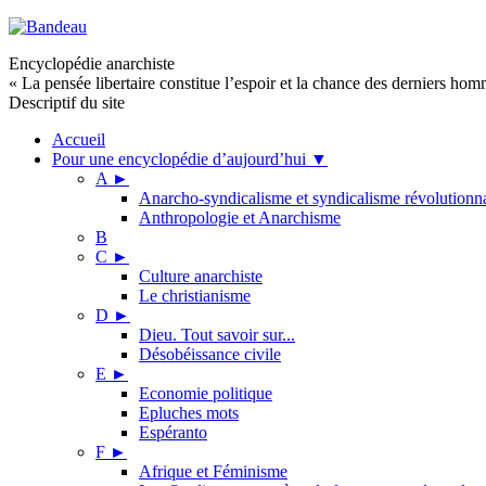
Encyclopédie anarchiste
« La pensée libertaire constitue l’espoir et la chance des derniers ho
Descriptif du site
Accueil
Pour une encyclopédie d’aujourd’hui
▼
A
►
Anarcho-syndicalisme et syndicalisme révolutionn
Anthropologie et Anarchisme
B
C
►
Culture anarchiste
Le christianisme
D
►
Dieu. Tout savoir sur...
Désobéissance civile
E
►
Economie politique
Epluches mots
Espéranto
F
►
Afrique et Féminisme