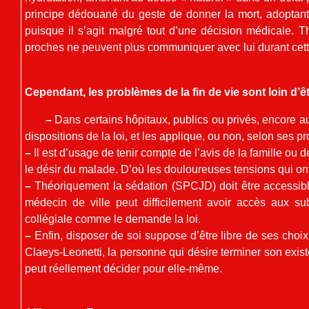
principe dédouané du geste de donner la mort, adoptant à
puisque il s’agit malgré tout d’une décision médicale. T
proches ne peuvent plus communiquer avec lui durant cet
Cependant, les problèmes de la fin de vie sont loin d’ê
–
Dans certains hôpitaux, publics ou privés, encore au
dispositions de la loi, et les applique, ou non, selon ses pr
–
Il est d’usage de tenir compte de l’avis de la famille ou
le désir du malade. D’où les douloureuses tensions qui on
–
Théoriquement la sédation (SPCJD) doit être accessibl
médecin de ville peut difficilement avoir accès aux su
collégiale comme le demande la loi.
–
Enfin, disposer de soi suppose d’être libre de ses choi
Claeys-Leonetti, la personne qui désire terminer son exis
peut réellement décider pour elle-même.