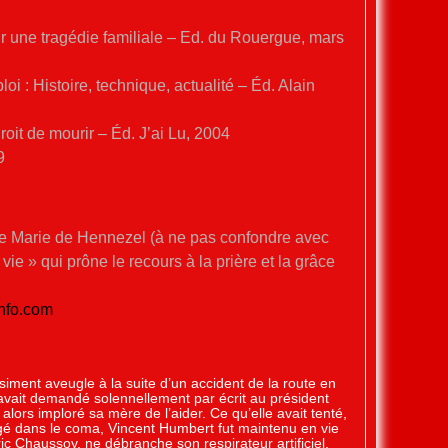
sur une tragédie familiale – Ed. du Rouergue, mars
 : Histoire, technique, actualité – Éd. Alain
oit de mourir – Éd. J’ai Lu, 2004
9
nt de Marie de Hennezel (à ne pas confondre avec
ie » qui prône le recours à la prière et la grâce
nfo.com
iment aveugle à la suite d’un accident de la route en
 avait demandé solennellement par écrit au président
alors imploré sa mère de l’aider. Ce qu’elle avait tenté,
ngé dans le coma, Vincent Humbert fut maintenu en vie
c Chaussoy, ne débranche son respirateur artificiel.