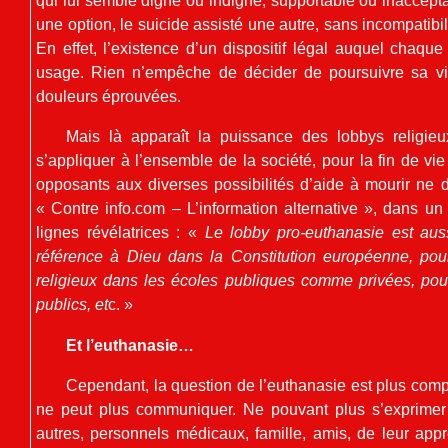
qui lui semble digne ou indigne, supportable ou inacceptabl
une option, le suicide assisté une autre, sans incompatibil
En effet, l’existence d’un dispositif légal auquel chaqu
usage. Rien n’empêche de décider de poursuivre sa vie
douleurs éprouvées.
Mais là apparaît la puissance des lobbys religieu
s’appliquer à l’ensemble de la société, pour la fin de vi
opposants aux diverses possibilités d’aide à mourir ne di
« Contre info.com – L’information alternative », dans un a
lignes révélatrices : «
Le lobby pro-euthanasie est aussi
référence à Dieu dans la Constitution européenne, pour 
religieux dans les écoles publiques comme privées, po
publics, et
c. »
Et l’euthanasie…
Cependant, la question de l’euthanasie est plus comp
ne peut plus communiquer. Ne pouvant plus s’exprimer
autres, personnels médicaux, famille, amis, de leur appré