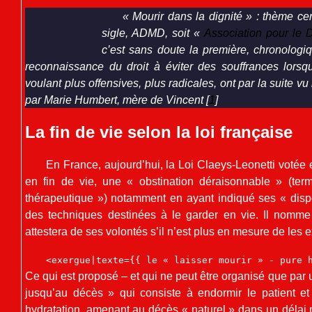
« Mourir dans la dignité » : thème ce
sigle, ADMD, soit «
Association pour le D
c’est sans doute la première, chronologi
reconnaissance du droit à éviter des souffrances lorsque
voulant plus offensives, plus radicales, ont par la suite vu
par Marie Humbert, mère de Vincent
[
1
]
La fin de vie selon la loi française
En France, aujourd’hui, la Loi Claeys-Leonetti votée 
en fin de vie, une « obstination déraisonnable » (ter
thérapeutique ») notamment en ayant indiqué ses « dispos
des techniques destinées à le garder en vie. Il nomme
attestera de ses volontés s’il n’est plus en mesure de les
<exergue|texte={{ le « laisser mourir » - pure 
Ce qui est proposé – et qui ne peut être organisé que par 
jusqu’au décès » qui consiste à endormir le patient et à
hydratation, amenant au décès « naturel » dans un délai 