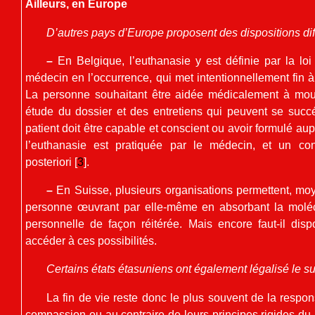
Ailleurs, en Europe
D’autres pays d’Europe proposent des dispositions dif
–
En Belgique, l’euthanasie y est définie par la loi
médecin en l’occurrence, qui met intentionnellement fin à
La personne souhaitant être aidée médicalement à mou
étude du dossier et des entretiens qui peuvent se succ
patient doit être capable et conscient ou avoir formulé au
l’euthanasie est pratiquée par le médecin, et un con
posteriori
[
3
]
.
–
En Suisse, plusieurs organisations permettent, moy
personne œuvrant par elle-même en absorbant la molécu
personnelle de façon réitérée. Mais encore faut-il di
accéder à ces possibilités.
Certains états étasuniens ont également légalisé le su
La fin de vie reste donc le plus souvent de la respon
compassion ou au contraire de leurs principes rigides du 