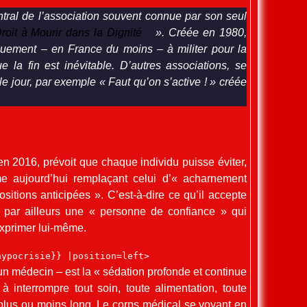
ntral de l’association souvent connue par son seul
roit à Mourir dans la Dignité
». Créée en 1980,
quement – en France du moins – à militer pour la
 la fin est inévitable. D’autres associations, se
 le jour, par exemple « Faut qu’on s’active ! » créée
en 2016, prévoit que chaque individu puisse éviter,
me aujourd’hui remplaçant celui d’« acharnement
itions anticipées ». C’est-à-dire ce qu’il accepte
 par ailleurs une « personne de confiance » qui
 exprimer lui-même.
hypocrisie}} |position=left>
un médecin – est la « sédation profonde et continue
 interrompre tout soin, toute alimentation, toute
plus ou moins long. Le corps médical se voyant en