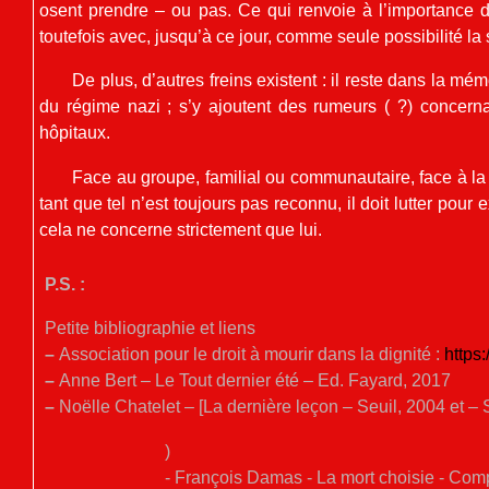
osent prendre – ou pas. Ce qui renvoie à l’importance d’
toutefois avec, jusqu’à ce jour, comme seule possibilité la
De plus, d’autres freins existent : il reste dans la mém
du régime nazi ; s’y ajoutent des rumeurs ( ?) concern
hôpitaux.
Face au groupe, familial ou communautaire, face à la
tant que tel n’est toujours pas reconnu, il doit lutter pour
cela ne concerne strictement que lui.
P.S. :
Petite bibliographie et liens
–
Association pour le droit à mourir dans la dignité :
https
–
Anne Bert – Le Tout dernier été – Ed. Fayard, 2017
–
Noëlle Chatelet – [La dernière leçon – Seuil, 2004 et – S
)
- François Damas - La mort choisie - Com