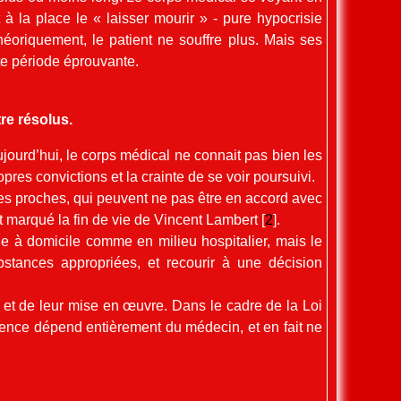
 la place le « laisser mourir » - pure hypocrisie
héoriquement, le patient ne souffre plus. Mais ses
te période éprouvante.
tre résolus.
jourd’hui, le corps médical ne connait pas bien les
opres convictions et la crainte de se voir poursuivi.
 des proches, qui peuvent ne pas être en accord avec
t marqué la fin de vie de Vincent Lambert
[
2
]
.
e à domicile comme en milieu hospitalier, mais le
bstances appropriées, et recourir à une décision
x et de leur mise en œuvre. Dans le cadre de la Loi
tence dépend entièrement du médecin, et en fait ne