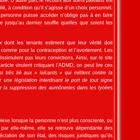
e. D’autre part, le recours aux soins palliatifs est
ité, à condition qu’il s’agisse d’un choix personnel.
e personne puisse accéder n’oblige pas à en faire
 jusqu’au dernier souffle quelles que soient les
x dont les tenants estiment que leur vérité doit
e comme pour la contraception et l’avortement. Les
ssimulent pas leurs convictions. Ainsi, sur le site
rticle virulent critiquant l’ADMD, on peut lire ces
 très lié aux « laïcards » qui militent contre la
une législation interdisant le port de tout signe
ur la suppression des aumôneries dans les lycées
lexe lorsque la personne n’est plus consciente, ou
 par elle-même, elle se retrouve dépendante des
ciation de son état, des risques juridiques qu’ils