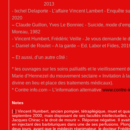
2013
- Ixchel Delaporte - L’affaire Vincent Lambert - Enquête 
2020
–
Claude Guillon, Yves Le Bonniec - Suicide, mode d’emploi
Moreau, 1982
- Vincent Humbert, Frédéric Veille - Je vous demande le dr
–
Daniel de Roulet – A la garde – Ed. Labor et Fides, 201
–
Et aussi, d’un autre côté :
* les ouvrages sur les soins palliatifs et le vieillisseme
Marie d’Hennezel du mouvement sectaire « Invitation à la v
divine en lieu et place des traitements médicaux).
* Contre info.com – L’information alternative
www.contre-i
Notes
[
1
]
Vincent Humbert, ancien pompier, tétraplégique, muet et quas
septembre 2000, mais disposant de ses facultés intellectuelles,
Jacques Chirac « le droit de mourir ». Réponse négative. Il avait 
en injectant des barbituriques dans une de ses perfusions. Plo
deux jours, avant que le médecin réanimateur, le docteur Frédéri