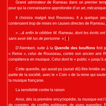
Grand admirateur de Rameau dans un premier temps
pour qui la connaissance approfondie d’un art, mécanique 
Il choisira malgré tout Rousseau. Il a quelque pe
contenaient trop de mises en causes directes de Rameau, 
« ...& enfin le célèbre M. Rameau, dont les écrits ont 
sans avoir été lus de personne
»
[
4
]
D’Alembert, suite à la
Querelle des bouffons
finit 
« Reine », celui de Rousseau, contre son ancien ami Ra
compétence en musique. Celui dont le « public » jusqu’à 
Cette querelle, qui aurait pu (aurait dû) être limitée a
partie de la société, avec le « Coin » de la reine qui soute
la musique française.
La sensibilité contre la raison
Ainsi, dès la première encyclopédie, la musique est l’
de comptes, de conflits politiques, de vives querelles. 