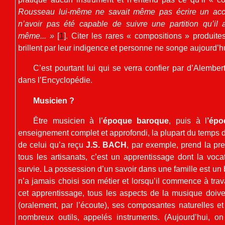
Rousseau lui-même ne savait même pas écrire un acco
n’avoir pas été capable de suivre une partition qu’il 
même... »
[
1
]
. Citer les rares « compositions » produite
brillent par leur indigence et personne ne songe aujourd’hu
C’est pourtant lui qui se verra confier par d’Alember
dans l’Encyclopédie.
Musicien ?
Être musicien à l’
époque baroque
, puis à l
’épo
enseignement complet et approfondi, la plupart du temps d
de celui qu’a reçu
J.S. BACH
, par exemple, prend la pr
tous les artisanats, c’est un apprentissage dont la vo
survie. La possession d’un savoir dans une famille est un 
n’a jamais choisi son métier et lorsqu’il commence à trav
cet apprentissage, tous les aspects de la musique doiv
(oralement, par l’écoute), ses composantes naturelles et
nombreux outils, appelés instruments. (Aujourd’hui, o