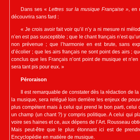
Dans ses «
Lettres sur la musique Française »
, en
découvrira sans fard :
« Je crois avoir fait voir qu’il n’y a ni mesure ni mé
n’en est pas susceptible ; que le chant français n’est qu’u
non prévenue ; que l’harmonie en est brute, sans exp
d’écolier ; que les airs français ne sont point des airs ; que
conclus que les Français n’ont point de musique et n’en p
sera tant pis pour eux. »
Péroraison
Il est remarquable de constater dès la rédaction de la
la musique, sera relégué loin derrière les enjeux de pou
plus compétent mais à celui qui prend le bon parti, celui
un champ (un chant ?) y compris politique. A celui qui p
voire ses haines et ce, aux dépens de l’Art. Rousseau obti
Mais peut-être que le plus étonnant ici est de prendr
Encyclopédie en matière de musique.