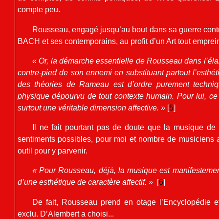
compte peu.
Rousseau, engagé jusqu’au bout dans sa guerre contre
BACH et ses contemporains, au profit d’un Art tout emprein
« Or, la démarche essentielle de Rousseau dans l’él
contre-pied de son ennemi en substituant partout l’esthét
des théories de Rameau est d’ordre purement techniqu
physique dépourvu de tout contexte humain. Pour lui, 
surtout une véritable dimension affective. »
[
5
]
Il ne fait pourtant pas de doute que la musique de
sentiments possibles, pour moi et nombre de musiciens au
outil pour y parvenir.
« Pour Rousseau, déjà, la musique est manifestement un
d’une esthétique de caractère affectif. »
[
6
]
De fait, Rousseau prend en otage l’Encyclopédie 
exclu. D’Alembert a choisi...