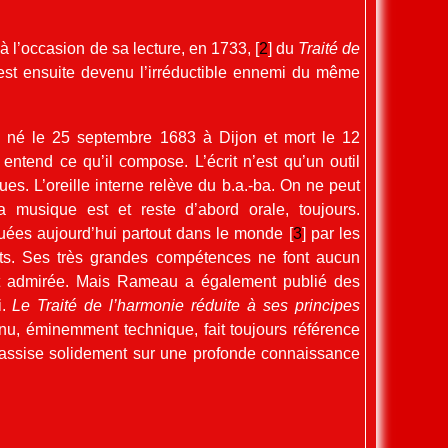
 l’occasion de sa lecture, en 1733,
[
2
]
du
Traité de
t ensuite devenu l’irréductible ennemi du même
né le 25 septembre 1683 à Dijon et mort le 12
entend ce qu’il compose. L’écrit n’est qu’un outil
ues. L’oreille interne relève du b.a.-ba. On ne peut
a musique est et reste d’abord orale, toujours.
uées aujourd’hui partout dans le monde
[
3
]
par les
ants. Ses très grandes compétences ne font aucun
t admirée. Mais Rameau a également publié des
i.
Le Traité de l’harmonie réduite à ses principes
nu, éminemment technique, fait toujours référence
t assise solidement sur une profonde connaissance