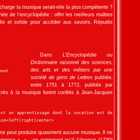
charge la musique serait-elle la plus compétente ?
ée de l’encyclopédie : offrir les meilleurs maîtres
elle et solide pour accéder aux savoirs. Réputés
Dans L’
Encyclopédie ou
Dictionnaire raisonné des sciences,
des arts et des métiers par une
mort
société de gens de Lettres
publiée,
entre 1751 à 1772, publiée par
acrés à la musique furent confiés à Jean-Jacques
est un apprentissage dont la vocation est de
ion=left|right|center>
 ne peut produire quasiment aucune musique. Il ne
compose ».
« ...on comprend qu’à l’époque (1730)