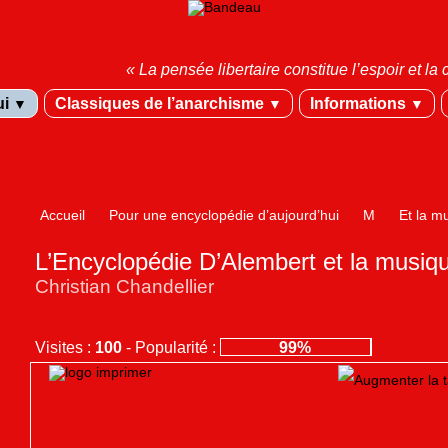
« La pensée libertaire constitue l’espoir et 
ui
Classiques de l’anarchisme
Informations
▼
▼
▼
Accueil
Pour une encyclopédie d’aujourd’hui
M
Et la m
L’Encyclopédie D’Alembert et la musiq
Christian Chandellier
Visites :
100
-
Popularité :
99%