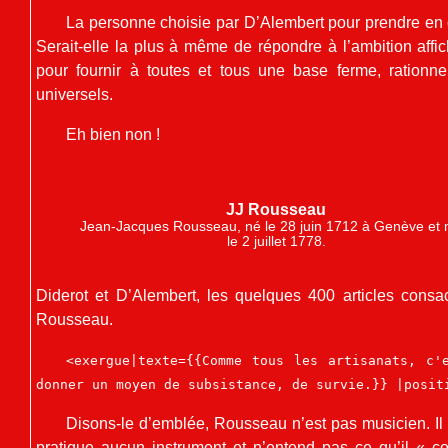
La personne choisie par D’Alembert pour prendre en 
Serait-elle la plus à même de répondre à l’ambition affich
pour fournir à toutes et tous une base ferme, rationn
universels.
Eh bien non !
JJ Rousseau
Jean-Jacques Rousseau, né le 28 juin 1712 à Genève et 
le 2 juillet 1778.
Diderot et D’Alembert, les quelques 400 articles cons
Rousseau.
<exergue|texte={{Comme tous les artisanats, c'
donner un moyen de subsistance, de survie.}} |posit
Disons-le d’emblée, Rousseau n’est pas musicien. Il
pratique aucun instrument et n’entend pas ce qu’il « 