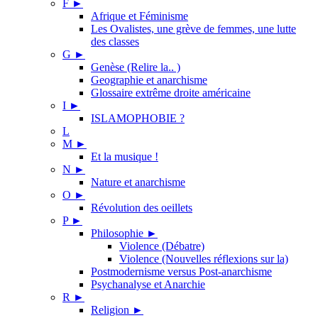
F
►
Afrique et Féminisme
Les Ovalistes, une grève de femmes, une lutte
des classes
G
►
Genèse (Relire la.. )
Geographie et anarchisme
Glossaire extrême droite américaine
I
►
ISLAMOPHOBIE ?
L
M
►
Et la musique !
N
►
Nature et anarchisme
O
►
Révolution des oeillets
P
►
Philosophie
►
Violence (Débatre)
Violence (Nouvelles réflexions sur la)
Postmodernisme versus Post-anarchisme
Psychanalyse et Anarchie
R
►
Religion
►