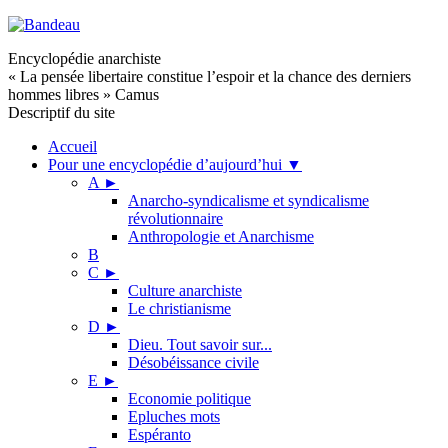
Encyclopédie anarchiste
« La pensée libertaire constitue l’espoir et la chance des derniers
hommes libres » Camus
Descriptif du site
Accueil
Pour une encyclopédie d’aujourd’hui
▼
A
►
Anarcho-syndicalisme et syndicalisme
révolutionnaire
Anthropologie et Anarchisme
B
C
►
Culture anarchiste
Le christianisme
D
►
Dieu. Tout savoir sur...
Désobéissance civile
E
►
Economie politique
Epluches mots
Espéranto