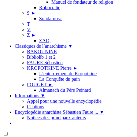
Manuel de fondateur de religion
Robocratie
S
►
Solidarnosc
T
V
Z
►
ZAD,
Classiques de l’anarchisme
▼
BAKOUNINE
Bibliolib 1 et 2
FAURE Sébastien
KROPOTKINE Pierre
►
L’enterrrement de Kropotkine
La Conquête du pain
POUGET
►
Almanach du Père Peinard
Informations
▼
Appel pour une nouvelle encyclopédie
Citations
Encyclopédie anarchiste Sébastien Faure ...
▼
Notices des principaux auteurs