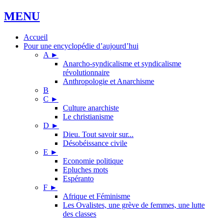
MENU
Accueil
Pour une encyclopédie d’aujourd’hui
A
►
Anarcho-syndicalisme et syndicalisme
révolutionnaire
Anthropologie et Anarchisme
B
C
►
Culture anarchiste
Le christianisme
D
►
Dieu. Tout savoir sur...
Désobéissance civile
E
►
Economie politique
Epluches mots
Espéranto
F
►
Afrique et Féminisme
Les Ovalistes, une grève de femmes, une lutte
des classes