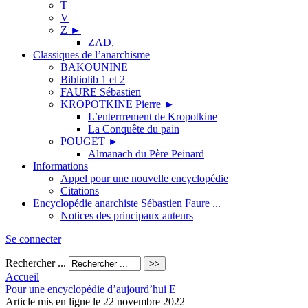
T
V
Z
►
ZAD,
Classiques de l’anarchisme
BAKOUNINE
Bibliolib 1 et 2
FAURE Sébastien
KROPOTKINE Pierre
►
L’enterrrement de Kropotkine
La Conquête du pain
POUGET
►
Almanach du Père Peinard
Informations
Appel pour une nouvelle encyclopédie
Citations
Encyclopédie anarchiste Sébastien Faure ...
Notices des principaux auteurs
Se connecter
Rechercher ...
Accueil
Pour une encyclopédie d’aujourd’hui
E
Article mis en ligne le
22 novembre 2022