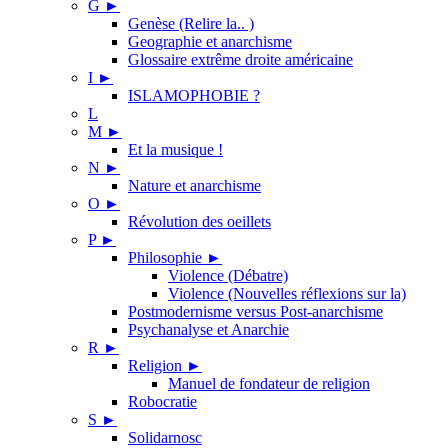
G
►
Genèse (Relire la.. )
Geographie et anarchisme
Glossaire extrême droite américaine
I
►
ISLAMOPHOBIE ?
L
M
►
Et la musique !
N
►
Nature et anarchisme
O
►
Révolution des oeillets
P
►
Philosophie
►
Violence (Débatre)
Violence (Nouvelles réflexions sur la)
Postmodernisme versus Post-anarchisme
Psychanalyse et Anarchie
R
►
Religion
►
Manuel de fondateur de religion
Robocratie
S
►
Solidarnosc