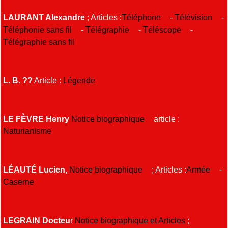
LAURANT Alexandre
; Articles :
Téléphone
-
Télévision
-
Téléphonie sans fil
-
Télégraphie
-
Téléscope
-
Télégraphie sans fil
L. B. ??
Article :
Légende
LE FÈVRE Henry
Notice biographique
article :
Naturianisme
LÉAUTÉ Lucien,
Notice biographique
; Articles :
Armée
-
Caserne
LEGRAIN Docteu
r
Notice biographique et Articles
;