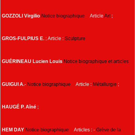
GOZZOLI Virgilio
Notice biographique
Article
Art
;
GROS-FULPIUS E.
; Article :
Sculpture
GUÉRINEAU Lucien Louis
Notice biographique et articles
GUIGUI A.
-
Notice biographique
Article :
Métallurgie
;
HAUGÉ P. Aîné
;
HEM DAY
Notice biographique
Articles : -
Grève de la