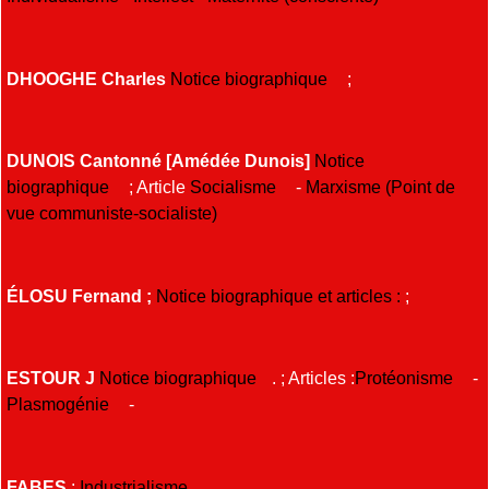
DHOOGHE Charles
Notice biographique
;
DUNOIS Cantonné [Amédée Dunois]
Notice
biographique
; Article
Socialisme
-
Marxisme (Point de
vue communiste-socialiste)
ÉLOSU Fernand ;
Notice biographique et articles :
;
ESTOUR J
Notice biographique
. ; Articles :
Protéonisme
-
Plasmogénie
-
FABES
;
Industrialisme