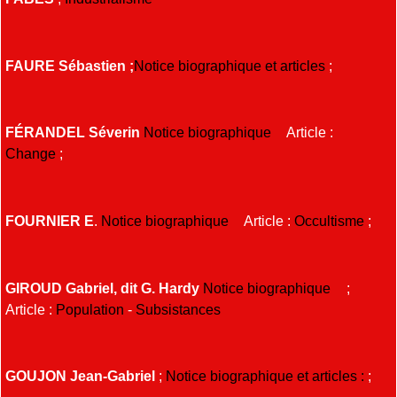
FAURE Sébastien ;
Notice biographique et articles
;
FÉRANDEL Séverin
Notice biographique
Article :
Change
;
FOURNIER E
.
Notice biographique
Article :
Occultisme
;
GIROUD Gabriel, dit G. Hardy
Notice biographique
;
Article :
Population
-
Subsistances
GOUJON Jean-Gabriel
;
Notice biographique et articles :
;