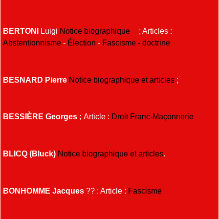
BERTONI
Luigi
Notice biographique
; Articles :
Abstentionnisme
-
Élection
-
Fascisme - doctrine
BESNARD Pierre
Notice biographique et articles
;
BESSIÈRE Georges ;
Article :
Droit
Franc-Maçonnerie
BLICQ (Bluck)
Notice biographique et articles
.
BONHOMME Jacques
?? : Article :
Fascisme