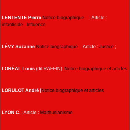
LENTENTE Pierre
Notice biographique
; Article :
infanticide
-
Influence
LÉVY Suzanne
Notice biographique
Article :
Justice
;
LORÉAL Louis
(dit RAFFIN).
Notice biographique et articles
LORULOT André
[
Notice biographique et articles
LYON C
. ; Article :
Malthusianisme