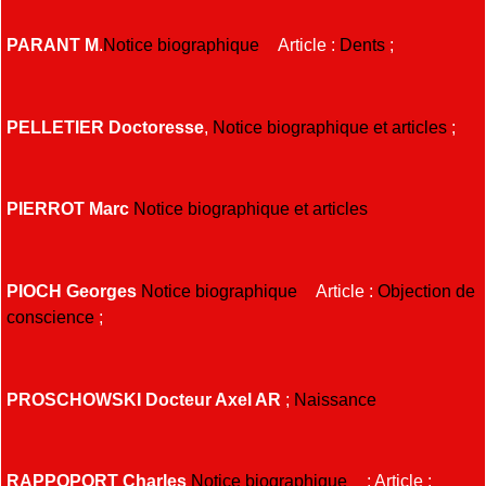
PARANT M
.
Notice biographique
Article :
Dents
;
PELLETIER Doctoresse
,
Notice biographique et articles
;
PIERROT Marc
Notice biographique et articles
PIOCH Georges
Notice biographique
Article :
Objection de
conscience
;
PROSCHOWSKI Docteur Axel AR
;
Naissance
RAPPOPORT Charles
Notice biographique
; Article :