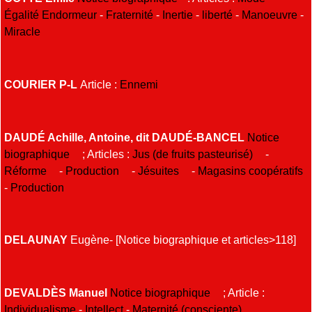
Égalité
Endormeur
-
Fraternité
-
Inertie
-
liberté
-
Manoeuvre
-
Miracle
COURIER P-L
Article :
Ennemi
DAUDÉ Achille, Antoine, dit DAUDÉ-BANCEL
Notice
biographique
; Articles :
Jus (de fruits pasteurisé)
-
Réforme
-
Production
-
Jésuites
-
Magasins coopératifs
-
Production
DELAUNAY
Eugène- [Notice biographique et articles>118]
DEVALDÈS Manuel
Notice biographique
; Article :
Individualisme
-
Intellect
-
Maternité (consciente)