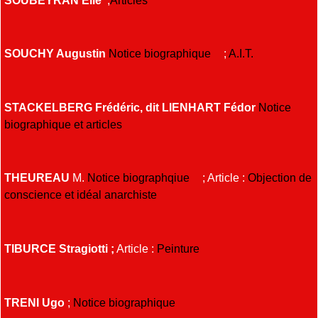
SOUCHY Augustin
Notice biographique
;
A.I.T.
STACKELBERG Frédéric, dit LIENHART Fédor
Notice
biographique et articles
THEUREAU
M.
Notice biographqiue
; Article :
Objection de
conscience et idéal anarchiste
TIBURCE Stragiotti ;
Article :
Peinture
TRENI Ugo
;
Notice biographique