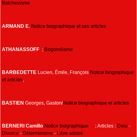
Bolchevisme
ARMAND E.
Notice biographique et ses articles
ATHANASSOFF
;
Bogomilisme
BARBEDETTE
Lucien, Émile, François
Notice biographique
et articles
,
BASTIEN
Georges, Gaston/
Notice biographique et articles
BERNERI Camillo
Notice biographique
; Articles :
Dieu
-
Divorce
-
Déterminisme
-
Libre arbitre