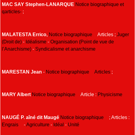
MAC SAY Stephen-LANARQUE
Notice biographique et
qarticles-
;
MALATESTA Errico,
Notice biographique
Articles ;
Juger
(Droit de)
-
Idéalisme
-
Organisation (Point de vue de
l’Anarchisme)
-
Syndicalisme et anarchisme
MARESTAN Jean
-
Notice biographique
Articles
;
MARY Albert
Notice biographique
Article :
Physicisme
NAUGÉ P. aîné dit Maugé
Notice biographique
; Articles :
Engrais
-
Agriculture
-
Idéal
-
Unité