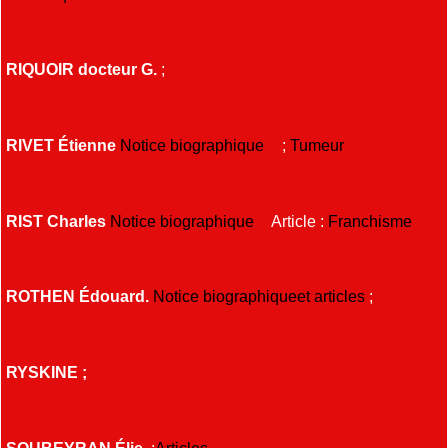
RIQUOIR docteur G.
;
RIVET Étienne
Notice biographique
;
Tumeur
RIST Charles
Notice biographique
Article :
Franchisme
ROTHEN Édouard.
Notice biographiqueet articles
;
RYSKINE ;
SOUBEYRAN Élie
;
Articles