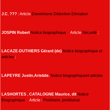
J.C. ???
: Article
Darwinisme
Détention
Déviation
JOSPIN Robert
Notice biographique
Article
Sécurité
;
LACAZE-DUTHIERS Gérard (de)
Notice biographique et
articles
;
LAPEYRE Justin,Aristide
.
Notice biographiqueet articles
LASHORTES , CATALOGNE Maurice, dit
Notice
Biographique
Article :
Prolétaire, prolétariat