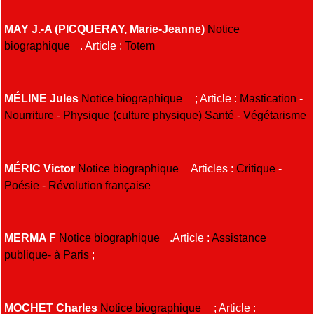
MAY J.-A (PICQUERAY, Marie-Jeanne)
Notice
biographique
. Article :
Totem
MÉLINE Jules
Notice biographique
; Article :
Mastication
-
Nourriture
-
Physique (culture physique)
Santé
-
Végétarisme
MÉRIC Victor
Notice biographique
Articles :
Critique
-
Poésie
-
Révolution française
MERMA F
Notice biographique
.Article :
Assistance
publique- à Paris
;
MOCHET Charles
Notice biographique
; Article :