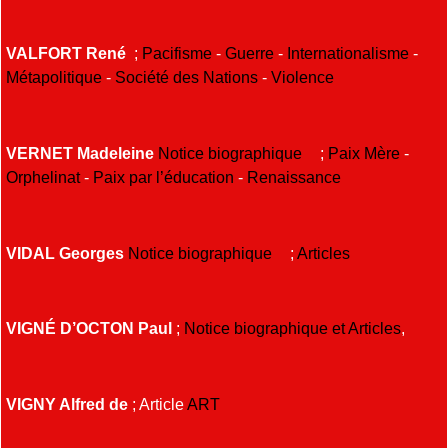
VALFORT René
;
Pacifisme
-
Guerre
-
Internationalisme
-
Métapolitique
-
Société des Nations
-
Violence
VERNET Madeleine
Notice biographique
;
Paix
Mère
-
Orphelinat
-
Paix par l’éducation
-
Renaissance
VIDAL Georges
Notice biographique
;
Articles
VIGNÉ D’OCTON Paul
;
Notice biographique et Articles
,
VIGNY Alfred de
; Article
ART