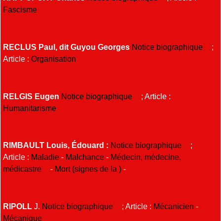
Fascisme
RECLUS Paul, dit Guyou Georges
Notice biographique
;
Article :
Organisation
RELGIS Eugen
Notice biographique
; Article :
Humanitarisme
RIMBAULT Louis, Édouard :
Notice biographique
;
Article :
Maladie
-
Malchance
-
Médecin, médecine,
médicastre
-
Mort (signes de la )
-
RIPOLL
J.
Notice biographique
; Article :
Mécanicien
-
Mécanique