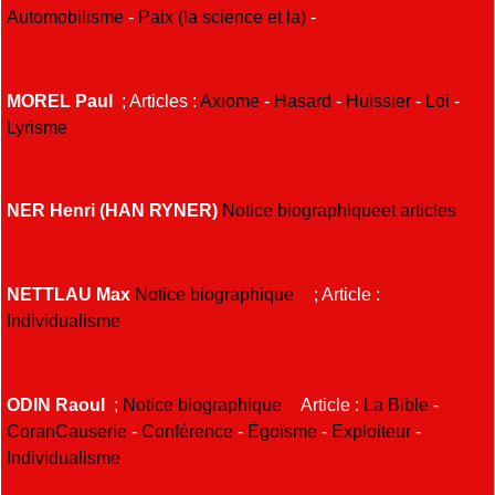
Automobilisme
-
Paix (la science et la)
-
MOREL Paul
; Articles :
Axiome
-
Hasard
-
Huissier
-
Loi
-
Lyrisme
NER Henri (HAN RYNER)
Notice biographiqueet articles
NETTLAU Max
Notice biographique
; Article :
Individualisme
ODIN Raoul
;
Notice biographique
Article :
La Bible
-
Coran
Causerie
-
Conférence
-
Égoïsme
-
Exploiteur
-
Individualisme