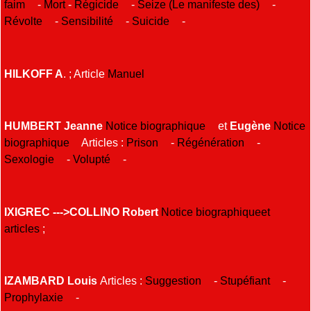
faim
-
Mort
-
Régicide
-
Seize (Le manifeste des)
-
Révolte
-
Sensibilité
-
Suicide
-
HILKOFF A
. ; Article
Manuel
HUMBERT Jeanne
Notice biographique
et
Eugène
Notice
biographique
Articles :
Prison
-
Régénération
-
Sexologie
-
Volupté
-
IXIGREC --->COLLINO Robert
Notice biographiqueet
articles
;
IZAMBARD Louis
Articles :
Suggestion
-
Stupéfiant
-
Prophylaxie
-