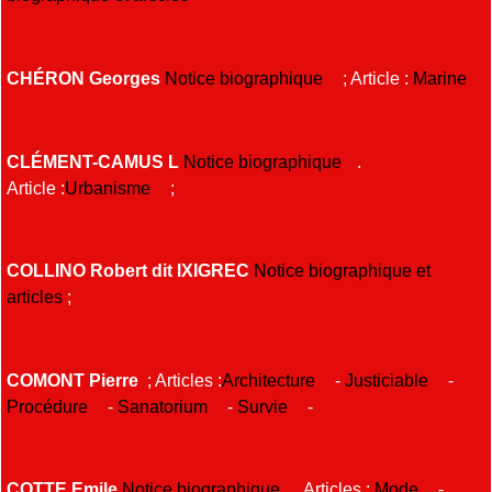
CHÉRON Georges
Notice biographique
; Article :
Marine
CLÉMENT-CAMUS L
Notice biographique
.
Article :
Urbanisme
;
COLLINO Robert dit IXIGREC
Notice biographique et
articles
;
COMONT Pierre
; Articles :
Architecture
-
Justiciable
-
Procédure
-
Sanatorium
-
Survie
-
COTTE Emile
Notice biographique
. Articles :
Mode
-