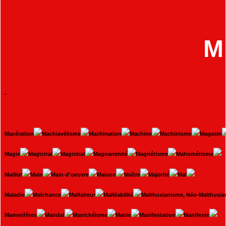
M
.
Macération
Machiavélisme
Machination
Machine
Machinisme
Magasin
Magie
Magistral
Magistrat
Magnanimité
Magnétisme
Mahométisme
Maillot
Main
Main-d'oeuvre
Maison
Maître
Majorité
Mal
Maladie
Malchance
Malfaiteur
Malléabilité
Malthusianisme, Néo-Malthusi
Mammifères
Mandat
Manichéisme
Manie
Manifestation
Manifeste