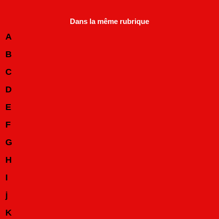
Dans la même rubrique
A
B
C
D
E
F
G
H
I
j
K