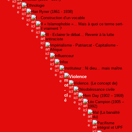
Ethnologie
Han Ryner (1861 - 1938)
I - Construction d’un vocable
II « Islamophobie »… Mais à quoi ce terme sert-
il vraiment ?
III - Eclairer le débat… Revenir à la lutte
antiraciste
Impérialisme - Patriarcat - Capitalisme -
Afrique
Influenceur
Infox
Instituteur : Ni dieu… mais maître.
Violence
Violence. (Le concept de)
Désobéissance civile
Hem Day (1902 – 1969)
Léo Campion (1905 –
1992)
Mal (La banalité
du)
Pacifisme
intégral et UPF