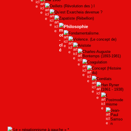
Oeillets (Révolution des ) I
Qu’est Exarcheia devenue ?
Zapatiste (Rébellion)
Philosophie
Fondamentalisme.
Violence. (Le concept de)
Aristote
Charles-Auguste
Bontemps (1893-1981)
Coagulation
Concept (Histoire
du)
Corrélats
Han Ryner
(1861 - 1938)
I.
Postmode
rnisme
Jean-
Paul
Samso
n
Le « négationnisme à gauche » *