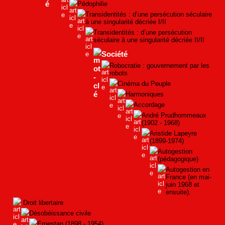
Pédophilie
Transidentités : d’une persécution séculaire
à une singularité décriée I/II
Transidentités : d’une persécution
séculaire à une singularité décriée II/II
Société
Robocratie : gouvernement par les
robots
Cinéma du Peuple
Harmoniques
Accordage
André Prudhommeaux
(1902 - 1968)
Aristide Lapeyre
(1899-1974)
Autogestion
(pédagogique)
Autogestion en
France (en mai-
juin 1968 et
ensuite).
Droit libertaire
Désobéissance civile
Ernestan (1898 - 1954)