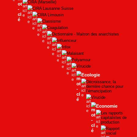
CIRA (Marseille)
CIRA Lausanne Suisse
CIRA Limousin
Classisme
Coagulation
Dictionnaire - Maitron des anarchistes
Influenceur
Infox
Malaisant
Polyamour
Virucide
Ecologie
Décroissance, la
dernière chance pour
l’émancipation
Virucide
Economie
Les rapports
capitalistes de
production
Rapport
social