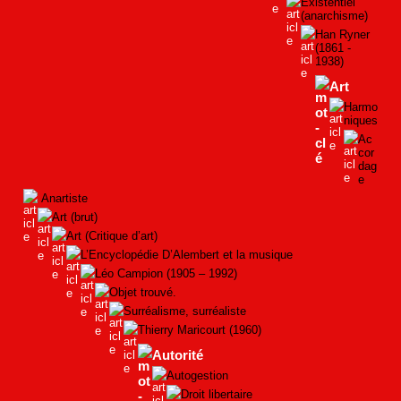
Existentiel
(anarchisme)
Han Ryner
(1861 -
1938)
Art
Harmo
niques
Ac
cor
dag
e
Anartiste
Art (brut)
Art (Critique d’art)
L’Encyclopédie D’Alembert et la musique
Léo Campion (1905 – 1992)
Objet trouvé.
Surréalisme, surréaliste
Thierry Maricourt (1960)
Autorité
Autogestion
Droit libertaire