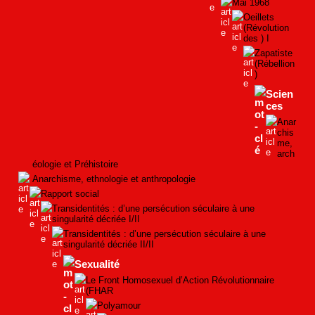
Mai 1968
Oeillets
(Révolution
des ) I
Zapatiste
(Rébellion
)
Scien
ces
Anar
chis
me,
arch
éologie et Préhistoire
Anarchisme, ethnologie et anthropologie
Rapport social
Transidentités : d’une persécution séculaire à une
singularité décriée I/II
Transidentités : d’une persécution séculaire à une
singularité décriée II/II
Sexualité
Le Front Homosexuel d’Action Révolutionnaire
(FHAR
Polyamour