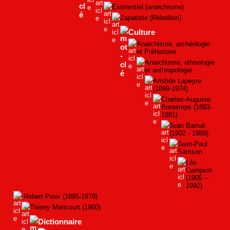
Existentiel (anarchisme)
Zapatiste (Rébellion)
Culture
Anarchisme, archéologie
et Préhistoire
Anarchisme, ethnologie
et anthropologie
Aristide Lapeyre
(1899-1974)
Charles-Auguste
Bontemps (1893-
1981)
Jean Barrué
(1902 - 1989)
Jean-Paul
Samson
Léo
Campion
(1905 –
1992)
Robert Proix (1895-1978)
Thierry Maricourt (1960)
Dictionnaire