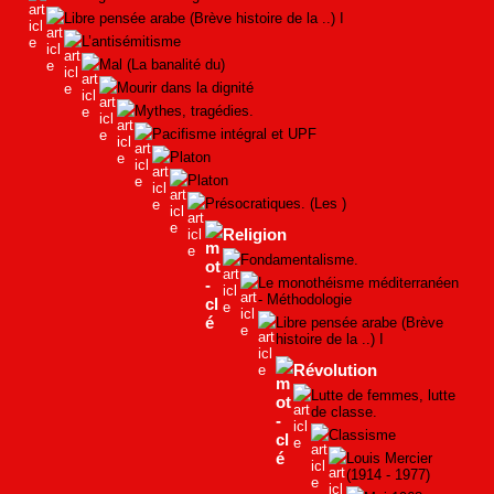
Libre pensée arabe (Brève histoire de la ..) I
L’antisémitisme
Mal (La banalité du)
Mourir dans la dignité
Mythes, tragédies.
Pacifisme intégral et UPF
Platon
Platon
Présocratiques. (Les )
Religion
Fondamentalisme.
Le monothéisme méditerranéen
- Méthodologie
Libre pensée arabe (Brève
histoire de la ..) I
Révolution
Lutte de femmes, lutte
de classe.
Classisme
Louis Mercier
(1914 - 1977)