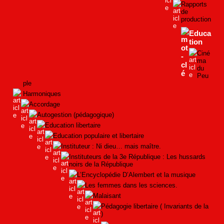
Rapports
de
production
Educa
tion
Ciné
ma
du
Peu
ple
Harmoniques
Accordage
Autogestion (pédagogique)
Education libertaire
Education populaire et libertaire
Instituteur : Ni dieu… mais maître.
Instituteurs de la 3e République : Les hussards
noirs de la République
L’Encyclopédie D’Alembert et la musique
Les femmes dans les sciences.
Malaisant
Pédagogie libertaire ( Invariants de la
)