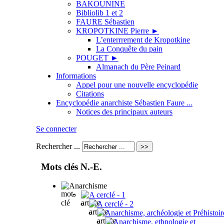
BAKOUNINE
Bibliolib 1 et 2
FAURE Sébastien
KROPOTKINE Pierre
►
L’enterrrement de Kropotkine
La Conquête du pain
POUGET
►
Almanach du Père Peinard
Informations
Appel pour une nouvelle encyclopédie
Citations
Encyclopédie anarchiste Sébastien Faure ...
Notices des principaux auteurs
Se connecter
Rechercher ...
Mots clés N.-E.
Anarchisme
A cerclé - 1
A cerclé - 2
Anarchisme, archéologie et Préhistoir
Anarchisme, ethnologie et