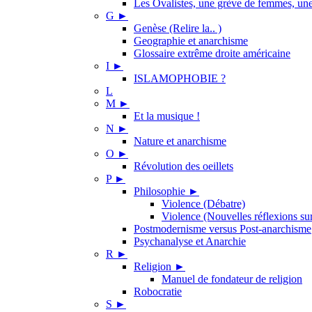
Les Ovalistes, une grève de femmes, une 
G
►
Genèse (Relire la.. )
Geographie et anarchisme
Glossaire extrême droite américaine
I
►
ISLAMOPHOBIE ?
L
M
►
Et la musique !
N
►
Nature et anarchisme
O
►
Révolution des oeillets
P
►
Philosophie
►
Violence (Débatre)
Violence (Nouvelles réflexions sur
Postmodernisme versus Post-anarchisme
Psychanalyse et Anarchie
R
►
Religion
►
Manuel de fondateur de religion
Robocratie
S
►