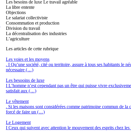
Les besoins de luxe Le travail agréable
La libre entente
Objections
Le salariat collectiviste
Consommation et production
n
Division du travail
La décentralisation des industries
L’agriculture
Les articles de cette rubrique
Les voies et les moyens
. I Qu’une société, cité ou territoire, assure à tous ses habitants le
nécessaire (…)
Les besooins de luxe
I L’homme n’est cependant pas un être qui puisse vivre exclusivemen
satisfait aux (…)
Le vêtement
. Si les maisons sont considérées comme patrimoine commun de la cit
forcé de faire un (…)
Le Logement
I Ceux qui suivent avec attention le mouvement des esprits chez les