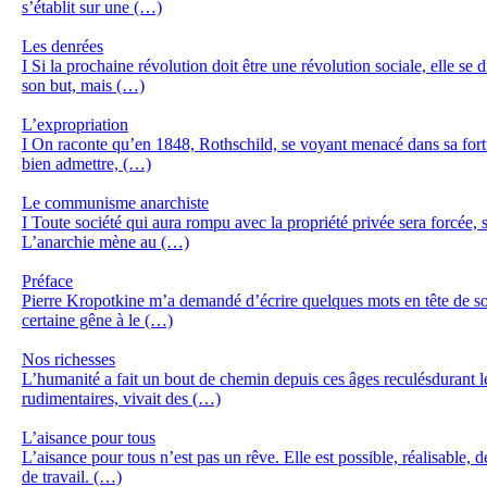
s’établit sur une (…)
Les denrées
I Si la prochaine révolution doit être une révolution sociale, elle s
son but, mais (…)
L’expropriation
I On raconte qu’en 1848, Rothschild, se voyant menacé dans sa fortun
bien admettre, (…)
Le communisme anarchiste
I Toute société qui aura rompu avec la propriété privée sera forcée
L’anarchie mène au (…)
Préface
Pierre Kropotkine m’a demandé d’écrire quelques mots en tête de son
certaine gêne à le (…)
Nos richesses
L’humanité a fait un bout de chemin depuis ces âges reculésdurant l
rudimentaires, vivait des (…)
L’aisance pour tous
L’aisance pour tous n’est pas un rêve. Elle est possible, réalisable, 
de travail. (…)