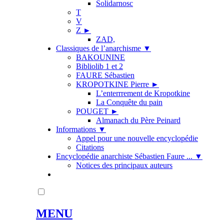
Solidarnosc
T
V
Z
►
ZAD,
Classiques de l’anarchisme
▼
BAKOUNINE
Bibliolib 1 et 2
FAURE Sébastien
KROPOTKINE Pierre
►
L’enterrrement de Kropotkine
La Conquête du pain
POUGET
►
Almanach du Père Peinard
Informations
▼
Appel pour une nouvelle encyclopédie
Citations
Encyclopédie anarchiste Sébastien Faure ...
▼
Notices des principaux auteurs
MENU