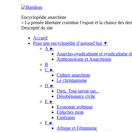
Encyclopédie anarchiste
« La pensée libertaire constitue l’espoir et la chance des 
Descriptif du site
Accueil
Pour une encyclopédie d’aujourd’hui
▼
A
►
Anarcho-syndicalisme et syndicalisme ré
Anthropologie et Anarchisme
B
C
►
Culture anarchiste
Le christianisme
D
►
Dieu. Tout savoir sur...
Désobéissance civile
E
►
Economie politique
Epluches mots
Espéranto
F
►
Afrique et Féminisme