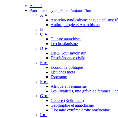
Accueil
Pour une encyclopédie d’aujourd’hui
A
►
Anarcho-syndicalisme et syndicalisme ré
Anthropologie et Anarchisme
B
C
►
Culture anarchiste
Le christianisme
D
►
Dieu. Tout savoir sur...
Désobéissance civile
E
►
Economie politique
Epluches mots
Espéranto
F
►
Afrique et Féminisme
Les Ovalistes, une grève de femmes, une 
G
►
Genèse (Relire la.. )
Geographie et anarchisme
Glossaire extrême droite américaine
I
►