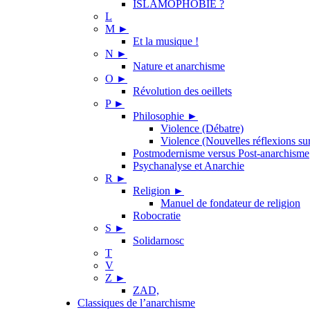
ISLAMOPHOBIE ?
L
M
►
Et la musique !
N
►
Nature et anarchisme
O
►
Révolution des oeillets
P
►
Philosophie
►
Violence (Débatre)
Violence (Nouvelles réflexions sur
Postmodernisme versus Post-anarchisme
Psychanalyse et Anarchie
R
►
Religion
►
Manuel de fondateur de religion
Robocratie
S
►
Solidarnosc
T
V
Z
►
ZAD,
Classiques de l’anarchisme