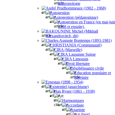
anthropologie
André Prudhommeaux (1902 - 1968)
Autogestion
Autogestion (pédagogique)
Autogestion en France (en mai-jui
1968 et ensuite).
BAKOUNINE Michel (Mikhaïl
Alexandrovitch, dit)
Charles-Auguste Bontemps (1893-1981)
CHRISTIANIA (Communauté)
CIRA (Marseille)
CIRA Lausanne Suisse
CIRA Limousin
Droit libertaire
Désobéissance civile
Education populaire et
libertaire
Ernestan (1898 - 1954)
Existentiel (anarchisme)
Han Ryner (1861 - 1938)
Art
Harmoniques
Accordage
Anartiste
Art (brut)