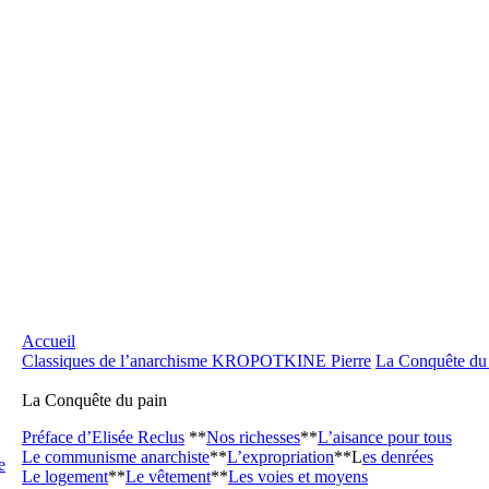
Accueil
Classiques de l’anarchisme
KROPOTKINE Pierre
La Conquête du
La Conquête du pain
Préface d’Elisée Reclus
**
Nos richesses
**
L’aisance pour tous
Le communisme anarchiste
**
L’expropriation
**L
es denrées
e
Le logement
**
Le vêtement
**
Les voies et moyens