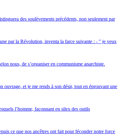
e distinguera des soulèvements précédents, non seulement par
e par la Révolution, inventa la farce suivante : - " je veux
, selon nous, de s’organiser en communisme anarchiste.
 ouvrage, et je me rends à son désir, tout en éprouvant une
esquels l’homme, façonnant en silex des outils
depuis ce que nos ancêtres ont fait pour féconder notre force