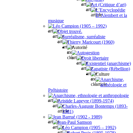
Art (Critique d’art)
L’Encyclopédie
D’Alembert et la
musique
Léo Campion (1905 – 1992)
Objet trouvé.
Surréalisme, surréaliste
Thierry Maricourt (1960)
Autorité
Autogestion
Droit libertaire
Existentiel (anarchisme)
Zapatiste (Rébellion)
Culture
Anarchisme,
archéologie et
Préhistoire
Anarchisme, ethnologie et anthropologie
Aristide Lapeyre (1899-1974)
Charles-Auguste Bontemps (1893-
1981)
Jean Barrué (1902 - 1989)
Jean-Paul Samson
Léo Campion (1905 – 1992)
Robert Proix (1895-1978)