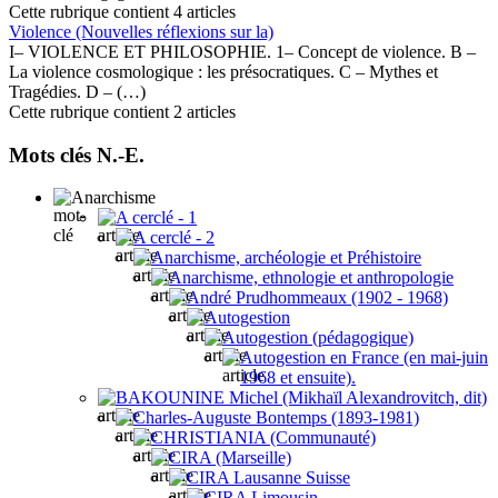
Cette rubrique contient 4 articles
Violence (Nouvelles réflexions sur la)
I– VIOLENCE ET PHILOSOPHIE. 1– Concept de violence. B –
La violence cosmologique : les présocratiques. C – Mythes et
Tragédies. D – (…)
Cette rubrique contient 2 articles
Mots clés N.-E.
Anarchisme
A cerclé - 1
A cerclé - 2
Anarchisme, archéologie et Préhistoire
Anarchisme, ethnologie et anthropologie
André Prudhommeaux (1902 - 1968)
Autogestion
Autogestion (pédagogique)
Autogestion en France (en mai-juin
1968 et ensuite).
BAKOUNINE Michel (Mikhaïl Alexandrovitch, dit)
Charles-Auguste Bontemps (1893-1981)
CHRISTIANIA (Communauté)
CIRA (Marseille)
CIRA Lausanne Suisse
CIRA Limousin