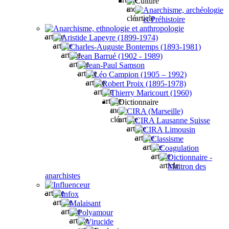
Culture
Anarchisme, archéologie
et Préhistoire
Anarchisme, ethnologie et anthropologie
Aristide Lapeyre (1899-1974)
Charles-Auguste Bontemps (1893-1981)
Jean Barrué (1902 - 1989)
Jean-Paul Samson
Léo Campion (1905 – 1992)
Robert Proix (1895-1978)
Thierry Maricourt (1960)
Dictionnaire
CIRA (Marseille)
CIRA Lausanne Suisse
CIRA Limousin
Classisme
Coagulation
Dictionnaire -
Maitron des
anarchistes
Influenceur
Infox
Malaisant
Polyamour
Virucide