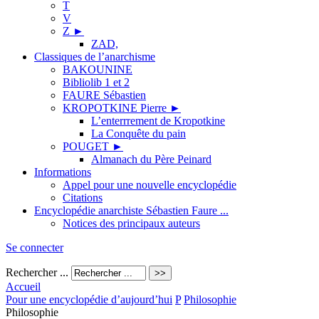
T
V
Z
►
ZAD,
Classiques de l’anarchisme
BAKOUNINE
Bibliolib 1 et 2
FAURE Sébastien
KROPOTKINE Pierre
►
L’enterrrement de Kropotkine
La Conquête du pain
POUGET
►
Almanach du Père Peinard
Informations
Appel pour une nouvelle encyclopédie
Citations
Encyclopédie anarchiste Sébastien Faure ...
Notices des principaux auteurs
Se connecter
Rechercher ...
Accueil
Pour une encyclopédie d’aujourd’hui
P
Philosophie
Philosophie