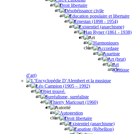
Droit libertaire
Désobéissance civile
Education populaire et libertaire
Ernestan (1898 - 1954)
Existentiel (anarchisme)
Han Ryner (1861 - 1938)
Art
Harmoniques
Accordage
Anartiste
Art (brut)
Art
(Critique
d’art)
L’Encyclopédie D’Alembert et la musique
Léo Campion (1905 – 1992)
Objet trouvé.
Surréalisme, surréaliste
Thierry Maricourt (1960)
Autorité
Autogestion
Droit libertaire
Existentiel (anarchisme)
Zapatiste (Rébellion)