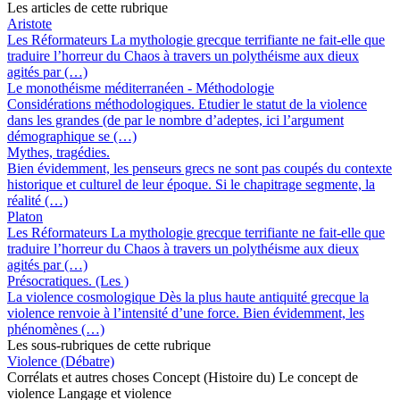
Les articles de cette rubrique
Aristote
Les Réformateurs La mythologie grecque terrifiante ne fait-elle que
traduire l’horreur du Chaos à travers un polythéisme aux dieux
agités par (…)
Le monothéisme méditerranéen - Méthodologie
Considérations méthodologiques. Etudier le statut de la violence
dans les grandes (de par le nombre d’adeptes, ici l’argument
démographique se (…)
Mythes, tragédies.
Bien évidemment, les penseurs grecs ne sont pas coupés du contexte
historique et culturel de leur époque. Si le chapitrage segmente, la
réalité (…)
Platon
Les Réformateurs La mythologie grecque terrifiante ne fait-elle que
traduire l’horreur du Chaos à travers un polythéisme aux dieux
agités par (…)
Présocratiques. (Les )
La violence cosmologique Dès la plus haute antiquité grecque la
violence renvoie à l’intensité d’une force. Bien évidemment, les
phénomènes (…)
Les sous-rubriques de cette rubrique
Violence (Débatre)
Corrélats et autres choses Concept (Histoire du) Le concept de
violence Langage et violence