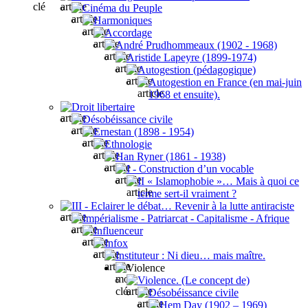
Cinéma du Peuple
Harmoniques
Accordage
André Prudhommeaux (1902 - 1968)
Aristide Lapeyre (1899-1974)
Autogestion (pédagogique)
Autogestion en France (en mai-juin
1968 et ensuite).
Droit libertaire
Désobéissance civile
Ernestan (1898 - 1954)
Ethnologie
Han Ryner (1861 - 1938)
I - Construction d’un vocable
II « Islamophobie »… Mais à quoi ce
terme sert-il vraiment ?
III - Eclairer le débat… Revenir à la lutte antiraciste
Impérialisme - Patriarcat - Capitalisme - Afrique
Influenceur
Infox
Instituteur : Ni dieu… mais maître.
Violence
Violence. (Le concept de)
Désobéissance civile
Hem Day (1902 – 1969)