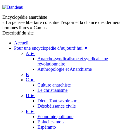
Encyclopédie anarchiste
« La pensée libertaire constitue l’espoir et la chance des derniers
hommes libres » Camus
Descriptif du site
Accueil
Pour une encyclopédie d’aujourd’hui
▼
A
►
Anarcho-syndicalisme et syndicalisme
révolutionnaire
Anthropologie et Anarchisme
B
C
►
Culture anarchiste
Le christianisme
D
►
Dieu. Tout savoir sur...
Désobéissance civile
E
►
Economie politique
Epluches mots
Espéranto