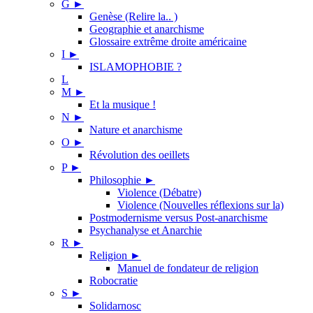
G
►
Genèse (Relire la.. )
Geographie et anarchisme
Glossaire extrême droite américaine
I
►
ISLAMOPHOBIE ?
L
M
►
Et la musique !
N
►
Nature et anarchisme
O
►
Révolution des oeillets
P
►
Philosophie
►
Violence (Débatre)
Violence (Nouvelles réflexions sur la)
Postmodernisme versus Post-anarchisme
Psychanalyse et Anarchie
R
►
Religion
►
Manuel de fondateur de religion
Robocratie
S
►
Solidarnosc