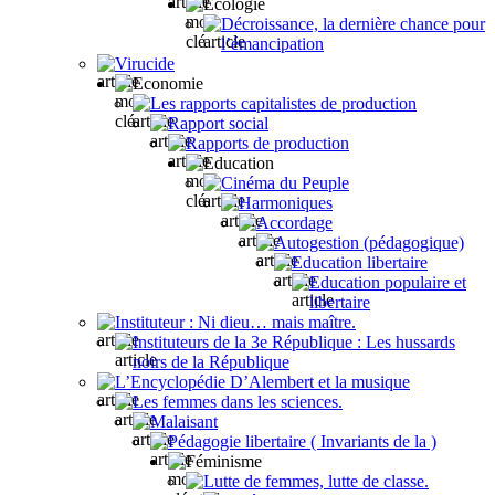
Ecologie
Décroissance, la dernière chance pour
l’émancipation
Virucide
Economie
Les rapports capitalistes de production
Rapport social
Rapports de production
Education
Cinéma du Peuple
Harmoniques
Accordage
Autogestion (pédagogique)
Education libertaire
Education populaire et
libertaire
Instituteur : Ni dieu… mais maître.
Instituteurs de la 3e République : Les hussards
noirs de la République
L’Encyclopédie D’Alembert et la musique
Les femmes dans les sciences.
Malaisant
Pédagogie libertaire ( Invariants de la )
Féminisme
Lutte de femmes, lutte de classe.