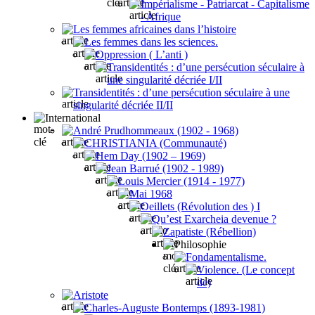
Impérialisme - Patriarcat - Capitalisme
- Afrique
Les femmes africaines dans l’histoire
Les femmes dans les sciences.
Oppression ( L’anti )
Transidentités : d’une persécution séculaire à
une singularité décriée I/II
Transidentités : d’une persécution séculaire à une
singularité décriée II/II
International
André Prudhommeaux (1902 - 1968)
CHRISTIANIA (Communauté)
Hem Day (1902 – 1969)
Jean Barrué (1902 - 1989)
Louis Mercier (1914 - 1977)
Mai 1968
Oeillets (Révolution des ) I
Qu’est Exarcheia devenue ?
Zapatiste (Rébellion)
Philosophie
Fondamentalisme.
Violence. (Le concept
de)
Aristote
Charles-Auguste Bontemps (1893-1981)