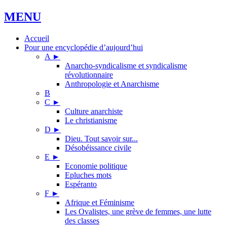
MENU
Accueil
Pour une encyclopédie d’aujourd’hui
A
►
Anarcho-syndicalisme et syndicalisme
révolutionnaire
Anthropologie et Anarchisme
B
C
►
Culture anarchiste
Le christianisme
D
►
Dieu. Tout savoir sur...
Désobéissance civile
E
►
Economie politique
Epluches mots
Espéranto
F
►
Afrique et Féminisme
Les Ovalistes, une grève de femmes, une lutte
des classes