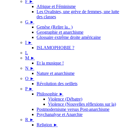
F
►
Afrique et Féminisme
Les Ovalistes, une grève de femmes, une lutte
des classes
G
►
Genèse (Relire la.. )
Geographie et anarchisme
Glossaire extrême droite américaine
I
►
ISLAMOPHOBIE ?
L
M
►
Et la musique !
N
►
Nature et anarchisme
O
►
Révolution des oeillets
P
►
Philosophie
►
Violence (Débatre)
Violence (Nouvelles réflexions sur la)
Postmodernisme versus Post-anarchisme
Psychanalyse et Anarchie
R
►
Religion
►