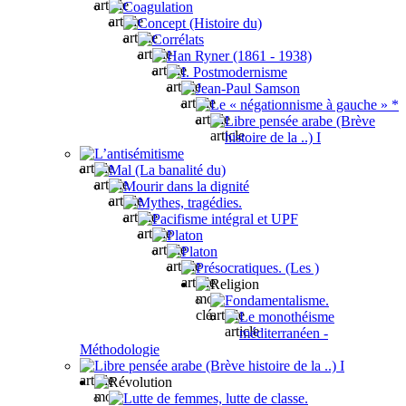
Coagulation
Concept (Histoire du)
Corrélats
Han Ryner (1861 - 1938)
I. Postmodernisme
Jean-Paul Samson
Le « négationnisme à gauche » *
Libre pensée arabe (Brève
histoire de la ..) I
L’antisémitisme
Mal (La banalité du)
Mourir dans la dignité
Mythes, tragédies.
Pacifisme intégral et UPF
Platon
Platon
Présocratiques. (Les )
Religion
Fondamentalisme.
Le monothéisme
méditerranéen -
Méthodologie
Libre pensée arabe (Brève histoire de la ..) I
Révolution
Lutte de femmes, lutte de classe.