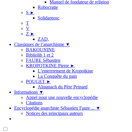
Manuel de fondateur de religion
Robocratie
S
►
Solidarnosc
T
V
Z
►
ZAD,
Classiques de l’anarchisme
▼
BAKOUNINE
Bibliolib 1 et 2
FAURE Sébastien
KROPOTKINE Pierre
►
L’enterrrement de Kropotkine
La Conquête du pain
POUGET
►
Almanach du Père Peinard
Informations
▼
Appel pour une nouvelle encyclopédie
Citations
Encyclopédie anarchiste Sébastien Faure ...
▼
Notices des principaux auteurs