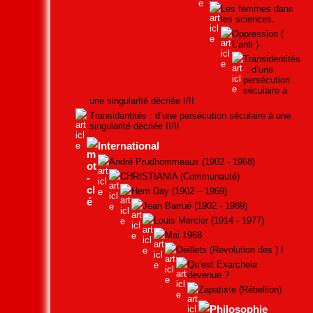
Les femmes dans
les sciences.
Oppression (
L’anti )
Transidentités
: d’une
persécution
séculaire à
une singularité décriée I/II
Transidentités : d’une persécution séculaire à une
singularité décriée II/II
International
André Prudhommeaux (1902 - 1968)
CHRISTIANIA (Communauté)
Hem Day (1902 – 1969)
Jean Barrué (1902 - 1989)
Louis Mercier (1914 - 1977)
Mai 1968
Oeillets (Révolution des ) I
Qu’est Exarcheia
devenue ?
Zapatiste (Rébellion)
Philosophie