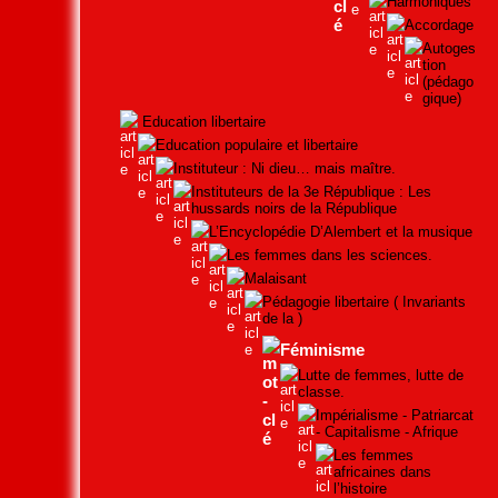
Harmoniques
Accordage
Autoges
tion
(pédago
gique)
Education libertaire
Education populaire et libertaire
Instituteur : Ni dieu… mais maître.
Instituteurs de la 3e République : Les
hussards noirs de la République
L’Encyclopédie D’Alembert et la musique
Les femmes dans les sciences.
Malaisant
Pédagogie libertaire ( Invariants
de la )
Féminisme
Lutte de femmes, lutte de
classe.
Impérialisme - Patriarcat
- Capitalisme - Afrique
Les femmes
africaines dans
l’histoire