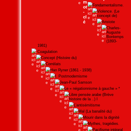
Fondamentalisme.
Violence. (Le
concept de)
Aristote
Charles-
Auguste
Bontemps
(1893-
1981)
Coagulation
Concept (Histoire du)
Corrélats
Han Ryner (1861 - 1938)
I. Postmodernisme
Jean-Paul Samson
Le « négationnisme à gauche » *
Libre pensée arabe (Brève
histoire de la ..) I
L’antisémitisme
Mal (La banalité du)
Mourir dans la dignité
Mythes, tragédies.
Pacifisme intégral