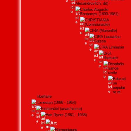
Alexandrovitch, dit)
Charles-Auguste
Bontemps (1893-1981)
CHRISTIANIA
(Communauté)
CIRA (Marseille)
CIRA Lausanne
Suisse
CIRA Limousin
Droit
libertaire
Désobéis
sance
civile
Educati
on
populai
re et
libertaire
Ernestan (1898 - 1954)
Existentiel (anarchisme)
Han Ryner (1861 - 1938)
Art
Harmoniques