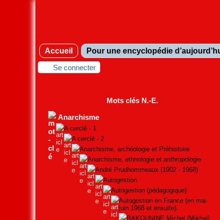
Accueil
Pour une encyclopédie d’aujourd’h
Se connecter
Mots clés N.-E.
Anarchisme
A cerclé - 1
A cerclé - 2
Anarchisme, archéologie et Préhistoire
Anarchisme, ethnologie et anthropologie
André Prudhommeaux (1902 - 1968)
Autogestion
Autogestion (pédagogique)
Autogestion en France (en mai-
juin 1968 et ensuite).
BAKOUNINE Michel (Mikhaïl