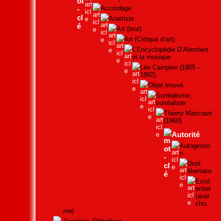
Accordage
Anartiste
Art (brut)
Art (Critique d’art)
L’Encyclopédie D’Alembert
et la musique
Léo Campion (1905 –
1992)
Objet trouvé.
Surréalisme,
surréaliste
Thierry Maricourt
(1960)
Autorité
Autogestio
n
Droit
libertaire
Exist
entiel
(anar
chis
me)