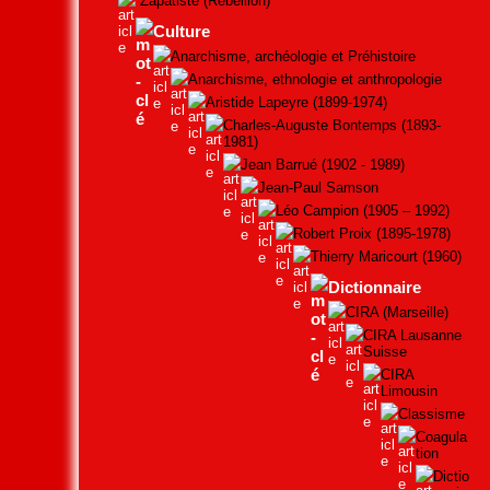
Zapatiste (Rébellion)
Culture
Anarchisme, archéologie et Préhistoire
Anarchisme, ethnologie et anthropologie
Aristide Lapeyre (1899-1974)
Charles-Auguste Bontemps (1893-
1981)
Jean Barrué (1902 - 1989)
Jean-Paul Samson
Léo Campion (1905 – 1992)
Robert Proix (1895-1978)
Thierry Maricourt (1960)
Dictionnaire
CIRA (Marseille)
CIRA Lausanne
Suisse
CIRA
Limousin
Classisme
Coagula
tion
Dictio