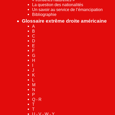
La question des nationalités
Un savoir au service de l’émancipation
Bibliographie
Glossaire extrême droite américaine
A
B
C
D
E
F
G
H
I
J
K
L
M
N
P
Q - R
T
T
U - V - W - Y