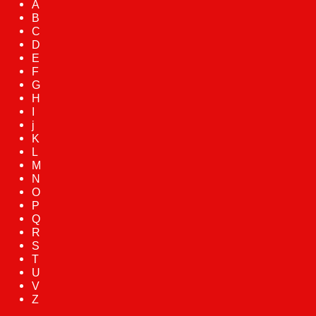
A
B
C
D
E
F
G
H
I
j
K
L
M
N
O
P
Q
R
S
T
U
V
Z