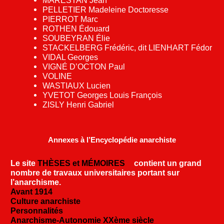
MARESTAN Jean
PELLETIER Madeleine Doctoresse
PIERROT Marc
ROTHEN Édouard
SOUBEYRAN Élie
STACKELBERG Frédéric, dit LIENHART Fédor
VIDAL Georges
VIGNÉ D’OCTON Paul
VOLINE
WASTIAUX Lucien
YVETOT Georges Louis François
ZISLY Henri Gabriel
Annexes à l’Encyclopédie anarchiste
Le site
THÈSES et MÉMOIRES
contient un grand
nombre de travaux universitaires portant sur
l’anarchisme.
Avant 1914
Culture anarchiste
Personnalités
Anarchisme-Autonomie XXème siècle